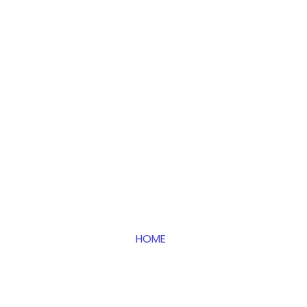
Informações
HOME
Geral
HOME
Gravação
Catalogo