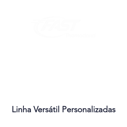
ral
HOME
Gravação
Catalogo
Nova pág
Cabeçalho do Menu
Linha Versátil Personalizadas