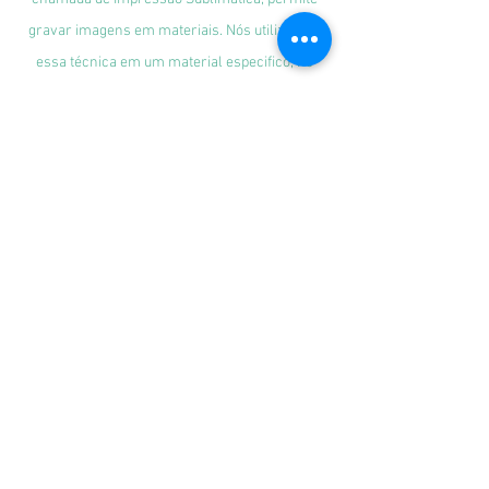
gravar imagens em materiais. Nós utilizamos
essa técnica em um material especifico, no
Oxford e Neoprene, podendo assim ser
reproduzida qualquer tipo de imagem desde a
mas simples, como também uma mas
complexa.
Informações
Redes Sociais
Fique por dentro de todas as novidades