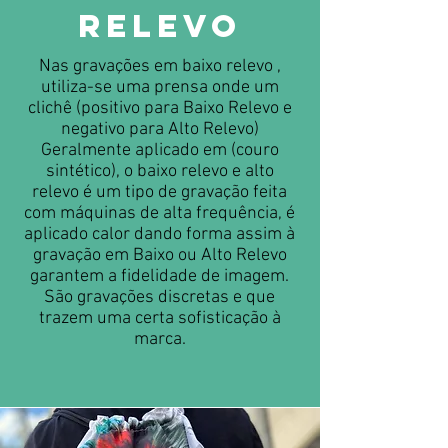
Relevo
Nas gravações em baixo relevo ,
utiliza-se uma prensa onde um
clichê (positivo para Baixo Relevo e
negativo para Alto Relevo)
Geralmente aplicado em (couro
sintético), o baixo relevo e alto
relevo é um tipo de gravação feita
com máquinas de alta frequência, é
aplicado calor dando forma assim à
gravação em Baixo ou Alto Relevo
garantem a fidelidade de imagem.
São gravações discretas e que
trazem uma certa sofisticação à
marca.