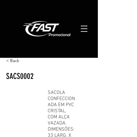
< Back
SACS0002
SACOLA
CONFECCION
ADA EM PVC
CRISTAL,
COM ALÇA
VAZADA.
DIMENSÕES:
33 LARG. X